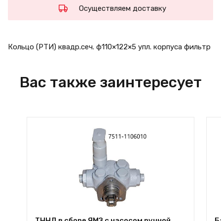
Осуществляем доставку
Кольцо (РТИ) квадр.сеч. ф110×122×5 упл. корпуса фильтр
Вас также заинтересует
ТННД в сборе ЯМЗ с насосом ручной
Б