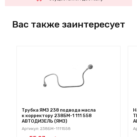
Вас также заинтересует
Трубка ЯМЗ 238 подвода масла
Н
к корректору 238БМ-1 111 558
Т
АВТОДИЗЕЛЬ (ЯМЗ)
А
Артикул: 238БМ-1111558
А