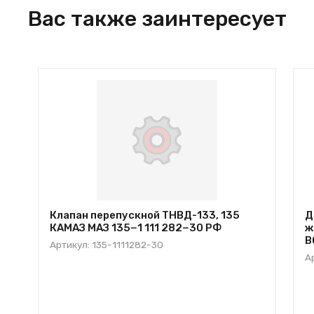
Вас также заинтересует
Клапан перепускной ТНВД-133, 135
Д
КАМАЗ МАЗ 135−1 111 282−30 РФ
ж
B
Артикул: 135-1111282-30
А