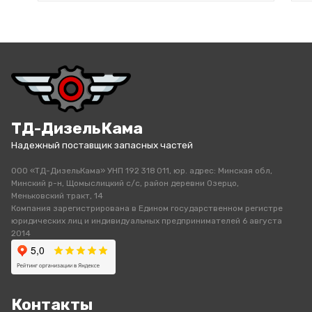
ТД-ДизельКама
Надежный поставщик запасных частей
ООО «ТД-ДизельКама» УНП 192 318 011, юр. адрес: Минская обл,
Минский р-н, Щомыслицкий с/с, район деревни Озерцо,
Меньковский тракт, 14
Компания зарегистрирована в Едином государственном регистре
юридических лиц и индивидуальных предпринимателей 6 августа
2014
Контакты