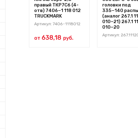
правый ТКР7С6 (4-
головки под
отв) 7406−1 118 012
335−140 расп
TRUCKMARK
(аналог 267.1 1
010−21) 267.1 1
Артикул: 7406-1118012
010−20
Артикул: 267.111
638,18
от
руб.