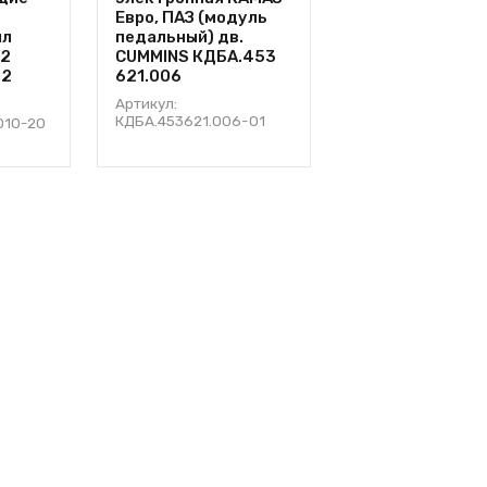
Евро, ПАЗ (модуль
ЯМЗ-534
ыл
педальный) дв.
кронштейна ТК
12
CUMMINS КДБА.453
5340.1 118 325 
12
621.006
Артикул: 5340.111
Артикул:
КДБА.453621.006-01
2010-20
3,13
от
руб.