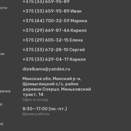
+375 (33)
659-95-89
ости
+375 (33)
659-95-89 Иван
+375 (44)
700-32-59 Марина
+375 (29)
669-87-46 Кирилл
+375 (29)
605-32-15 Елена
+375 (33)
672-28-10 Сергей
ины
+375 (33)
629-04-17 Кирилл
dizelkama@yandex.ru
Минская обл, Минский р-н,
Щомыслицкий с/с, район
деревни Озерцо, Меньковский
вание
тракт, 14
Офис и склад
ий
8:30—17:00
(пн.-пт.)
Время работы
ей