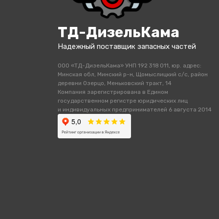
ТД-ДизельКама
Надежный поставщик запасных частей
ООО «ТД-ДизельКама» УНП 192 318 011, юр. адрес:
Минская обл, Минский р-н, Щомыслицкий с/с, район
деревни Озерцо, Меньковский тракт, 14
Компания зарегистрирована в Едином
государственном регистре юридических лиц
и индивидуальных предпринимателей 6 августа 2014