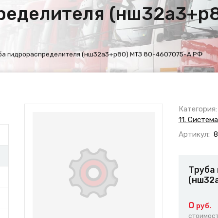
ределителя (нш32а3+р8
ба гидрораспределителя (нш32а3+р80) МТЗ 80-4607075-А РФ
Категория:
11. Систем
Артикул:
8
Труба
(нш32
0
руб.
стоимост