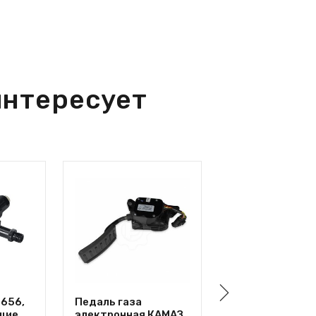
интересует
656,
Педаль газа
Прокладка
щие
электронная КАМАЗ
турбокомпресс