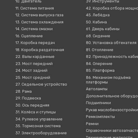
10. Двигатель
39. Инструменты
11. Система питания
42. Коробка отбора мощн
12. Система выпуска газа
45. Лебёдка
13. Система охлаждения
50. Кабина
14. Система смазки
61. Дверь кабины
16. Сцепление
68. Сидение
17. Коробка передач
80. Установка обтекателя
18. Коробка раздаточная
81. Отопление
22. Валы карданные
82. Принадлежность каб
23. Мост передний
84. Оперение
24. Мост задний
85. Платформа
25. Мост средний
86. Механизм подъёма
платформы
27. Седельное устройство
Автолампы
28. Рама
Дополнительное оборудо
29. Подвеска
Подшипники
30. Ось передняя
Рукав маслобензостройк
31. Колёса и ступицы
Ремкомплекты
34. Рулевое управление
Ремни
35. Тормозная система
Справочники автозапчаст
37. Электрооборудование
Технические жидкости