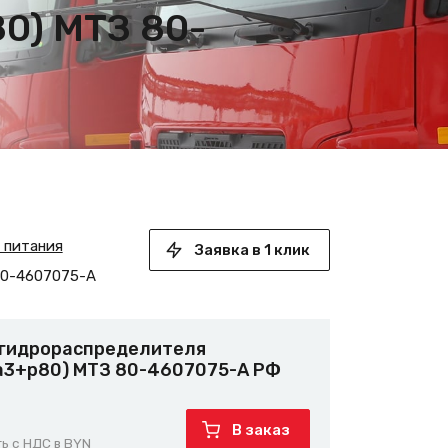
0) МТЗ 80-
а питания
Заявка в 1 клик
0-4607075-А
 гидрораспределителя
а3+р80) МТЗ 80-4607075-А РФ
В заказ
ь с НДС в BYN