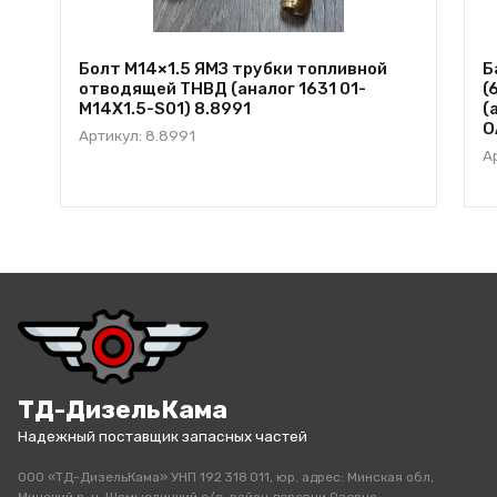
Болт М14×1.5 ЯМЗ трубки топливной
Б
отводящей ТНВД (аналог 1631 01-
(
M14X1.5-S01) 8.8991
(
О
Артикул: 8.8991
А
ТД-ДизельКама
Надежный поставщик запасных частей
ООО «ТД-ДизельКама» УНП 192 318 011, юр. адрес: Минская обл,