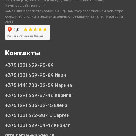
Минский р-н, Щомыслицкий с/с, район деревни Озерцо,
Меньковский тракт, 14
Компания зарегистрирована в Едином государственном регистре
юридических лиц и индивидуальных предпринимателей 6 августа
2014
Контакты
+375 (33)
659-95-89
+375 (33)
659-95-89 Иван
+375 (44)
700-32-59 Марина
+375 (29)
669-87-46 Кирилл
+375 (29)
605-32-15 Елена
+375 (33)
672-28-10 Сергей
+375 (33)
629-04-17 Кирилл
dizelkama@yandex.ru