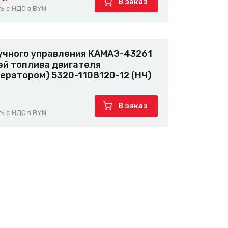
В заказ
ь с НДС в BYN
ручного управления КАМАЗ-43261
ей топлива двигателя
ератором) 5320-1108120-12 (НЧ)
В заказ
ь с НДС в BYN