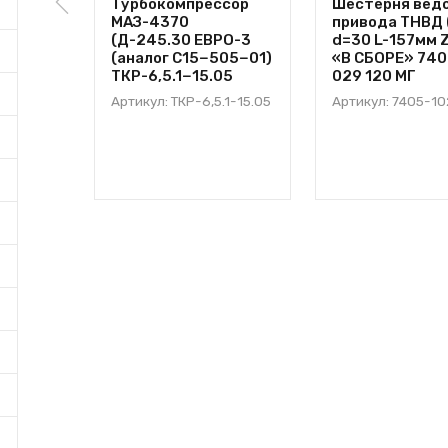
Турбокомпрессор
Шестерня вед
МАЗ-4370
привода ТНВД 
(Д-245.30 ЕВРО-3
d=30 L-157мм 
(аналог С15−505−01)
«В СБОРЕ» 74
ТКР-6,5.1−15.05
029 120 МГ
Артикул: ТКР-6,5.1-15.05
Артикул: 7405-1