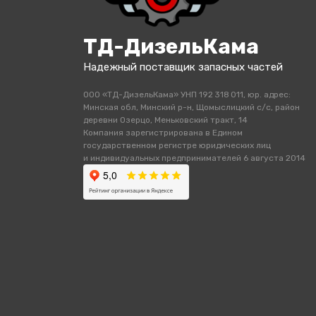
ТД-ДизельКама
Надежный поставщик запасных частей
ООО «ТД-ДизельКама» УНП 192 318 011, юр. адрес:
Минская обл, Минский р-н, Щомыслицкий с/с, район
деревни Озерцо, Меньковский тракт, 14
Компания зарегистрирована в Едином
государственном регистре юридических лиц
и индивидуальных предпринимателей 6 августа 2014