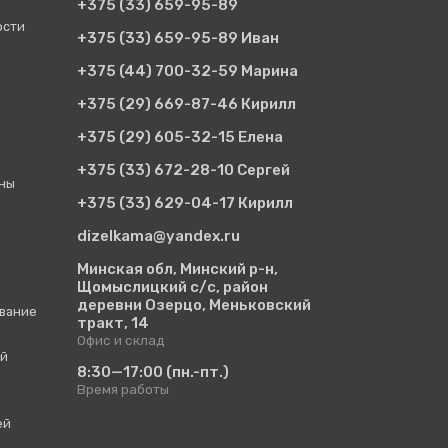
+375 (33)
659-95-89
ости
+375 (33)
659-95-89 Иван
+375 (44)
700-32-59 Марина
+375 (29)
669-87-46 Кирилл
+375 (29)
605-32-15 Елена
+375 (33)
672-28-10 Сергей
ины
+375 (33)
629-04-17 Кирилл
dizelkama@yandex.ru
Минская обл, Минский р-н,
Щомыслицкий с/с, район
деревни Озерцо, Меньковский
вание
тракт, 14
Офис и склад
ий
8:30—17:00
(пн.-пт.)
Время работы
ей