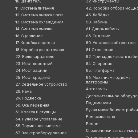
10. Двигатель
39. Инструменты
11. Система питания
42. Коробка отбора мощн
12. Система выпуска газа
45. Лебёдка
13. Система охлаждения
50. Кабина
14. Система смазки
61. Дверь кабины
16. Сцепление
68. Сидение
17. Коробка передач
80. Установка обтекателя
18. Коробка раздаточная
81. Отопление
22. Валы карданные
82. Принадлежность каб
23. Мост передний
84. Оперение
24. Мост задний
85. Платформа
25. Мост средний
86. Механизм подъёма
платформы
27. Седельное устройство
Автолампы
28. Рама
Дополнительное оборудо
29. Подвеска
Подшипники
30. Ось передняя
Рукав маслобензостройк
31. Колёса и ступицы
Ремкомплекты
34. Рулевое управление
Ремни
35. Тормозная система
Справочники автозапчаст
37. Электрооборудование
Технические жидкости