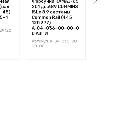
омая
Форсунка КАМАЗ-65
Трубка топлив
(вал
201 дв.689 CUMMINS
КАМАЗ-ЕВРО-3,
Z-45)
ISLe 8.9 системы
подводящая Т
05−1
Common Rail (445
Common Rail (0
120 377)
740.70−1 104
А-04−036−00−00−0
426−50 МГ
029120
0 АЗПИ
Артикул: 740.70-
1104426-50
Артикул: А-04-036-00-
00-00
20,34
от
руб.