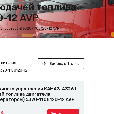
подачей топлива
0-12 AVP
селератором) 5320-1108120-12 AVP
а питания
Заявка в 1 клик
320-1108120-12
ручного управления КАМАЗ-43261
ей топлива двигателя
ератором) 5320-1108120-12 AVP
б.