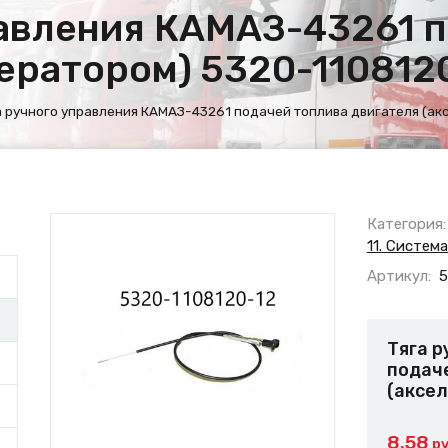
равления КАМАЗ-43261 
лератором) 5320-110812
а ручного управления КАМАЗ-43261 подачей топлива двигателя (ак
Категория:
11. Систем
Артикул:
5
Тяга 
подач
(аксел
8.58
ру