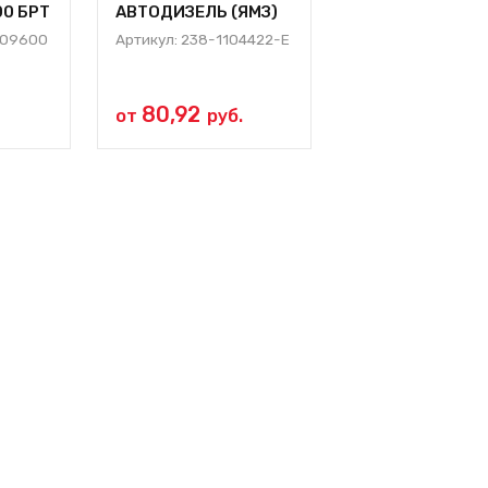
00 БРТ
АВТОДИЗЕЛЬ (ЯМЗ)
М12×1,5 (ан КЭМ
64 226−1 115 0
1109600
Артикул: 238-1104422-Е
Артикул: 64226-1
80,92
88,07
от
руб.
от
руб.