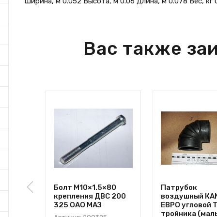
Ширина, м 0.052 Высота, м 0.06 Длина, м 0.078 Вес, кг 
Вас также за
Болт М10×1.5×80
Патрубок
крепления ДВС 200
воздушный КА
325 ОАО МАЗ
ЕВРО угловой 
тройника (мал
Артикул: 200325