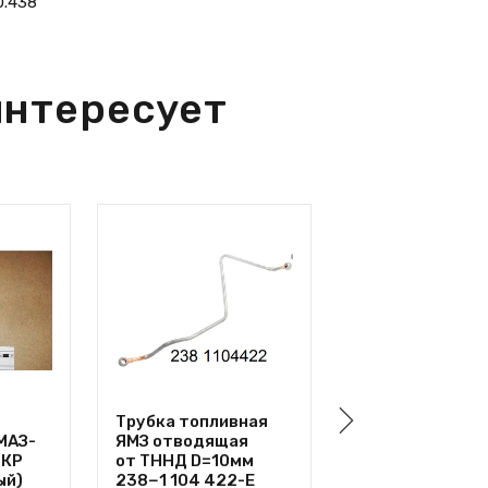
0.438
интересует
Трубка топливная
Клапан
МАЗ-
ЯМЗ отводящая
электромагнит
ТКР
от ТННД D=10мм
МАЗ прив остан
ый)
238−1 104 422-Е
запора задн. б