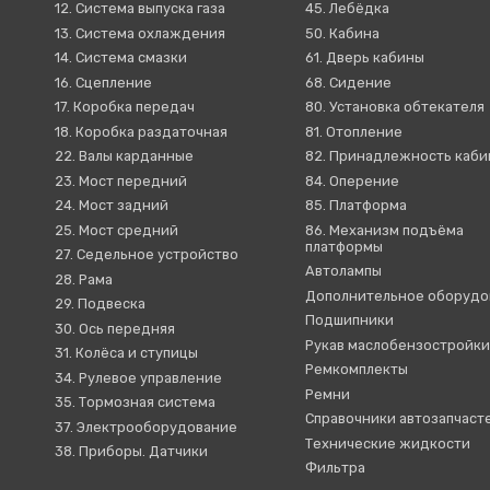
12. Система выпуска газа
45. Лебёдка
13. Система охлаждения
50. Кабина
14. Система смазки
61. Дверь кабины
16. Сцепление
68. Сидение
17. Коробка передач
80. Установка обтекателя
18. Коробка раздаточная
81. Отопление
22. Валы карданные
82. Принадлежность каб
23. Мост передний
84. Оперение
24. Мост задний
85. Платформа
25. Мост средний
86. Механизм подъёма
платформы
27. Седельное устройство
Автолампы
28. Рама
Дополнительное оборудо
29. Подвеска
Подшипники
30. Ось передняя
Рукав маслобензостройк
31. Колёса и ступицы
Ремкомплекты
34. Рулевое управление
Ремни
35. Тормозная система
Справочники автозапчаст
37. Электрооборудование
Технические жидкости
38. Приборы. Датчики
Фильтра