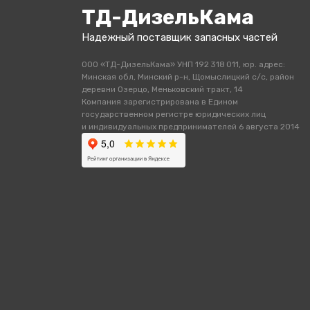
ТД-ДизельКама
Надежный поставщик запасных частей
ООО «ТД-ДизельКама» УНП 192 318 011, юр. адрес:
Минская обл, Минский р-н, Щомыслицкий с/с, район
деревни Озерцо, Меньковский тракт, 14
Компания зарегистрирована в Едином
государственном регистре юридических лиц
и индивидуальных предпринимателей 6 августа 2014