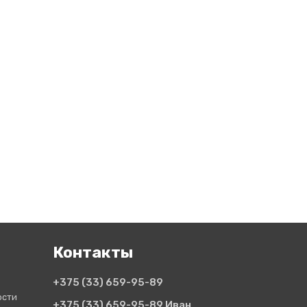
Контакты
+375 (33)
659-95-89
ости
+375 (33)
659-95-89 Иван