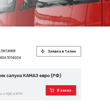
а питания
Заявка в 1 клик
406.1014504
ик сапуна КАМАЗ евро (РФ)
В заказ
ь с НДС в BYN