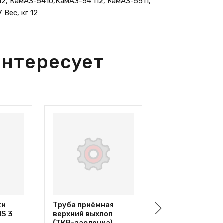
2, КамАЗ-5410,КамАЗ-54 112, КамАЗ-5511,
 Вес, кг 12
интересует
ки
Труба приёмная
Хомут ленточн
NS 3
верхний выхлоп
d=83 V образны
(ТКР-заслонка)
КАМАЗ, НЕФАЗ