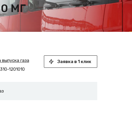
10 МГ
а выпуска газа
Заявка в 1 клик
310-1201010
аз