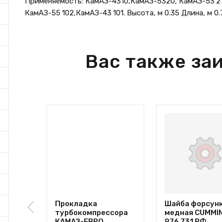
Применяемость: КамАЗ-4310,КамАЗ-5320, КамАЗ-53 21
КамАЗ-55 102,КамАЗ-43 101. Высота, м 0.35 Длина, м 0.7
Вас также за
Прокладка
Шайба форсун
турбокомпрессора
медная CUMMI
КАМАЗ-ЕВРО
976 731 РФ