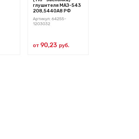
глушителя МАЗ-543
Cummins 6ISBe 
208,5440А8 РФ
547, 3 923 060,
069 053
Артикул: 64255-
1203032
Артикул: 3069053
90,23
от
руб.