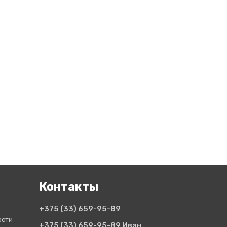
Контакты
+375 (33)
659-95-89
ости
+375 (33)
659-95-89 Иван