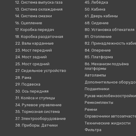
12. Система выпуска газа
45. Лебёдка
13. Система охлаждения
50. Кабина
14. Система смазки
61. Дверь кабины
16. Сцепление
68. Сидение
17. Коробка передач
80. Установка обтекателя
18. Коробка раздаточная
81. Отопление
22. Валы карданные
82. Принадлежность каб
23. Мост передний
84. Оперение
24. Мост задний
85. Платформа
25. Мост средний
86. Механизм подъёма
платформы
27. Седельное устройство
Автолампы
28. Рама
Дополнительное оборудо
29. Подвеска
Подшипники
30. Ось передняя
Рукав маслобензостройк
31. Колёса и ступицы
Ремкомплекты
34. Рулевое управление
Ремни
35. Тормозная система
Справочники автозапчаст
37. Электрооборудование
Технические жидкости
38. Приборы. Датчики
Фильтра