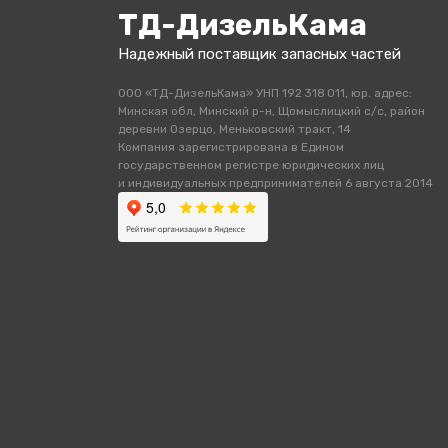
ТД-ДизельКама
Надежный поставщик запасных частей
ООО «ТД-ДизельКама» УНП 192 318 011, юр. адрес:
Минская обл, Минский р-н, Щомыслицкий с/с, район
деревни Озерцо, Меньковский тракт, 14
Компания зарегистрирована в Едином
государственном регистре юридических лиц
и индивидуальных предпринимателей 6 августа 2014