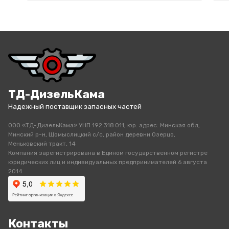
ТД-ДизельКама
Надежный поставщик запасных частей
ООО «ТД-ДизельКама» УНП 192 318 011, юр. адрес: Минская обл,
Минский р-н, Щомыслицкий с/с, район деревни Озерцо,
Меньковский тракт, 14
Компания зарегистрирована в Едином государственном регистре
юридических лиц и индивидуальных предпринимателей 6 августа
2014
Контакты