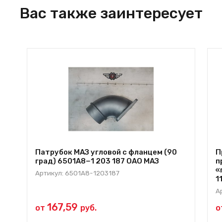
Вас также заинтересует
Патрубок МАЗ угловой с фланцем (90
П
град) 6501А8−1 203 187 ОАО МАЗ
п
«
Артикул: 6501А8-1203187
1
А
167,59
от
руб.
о