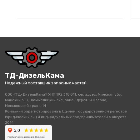
ТД-ДизельКама
Надежный поставщик запасных частей
ООО «ТД-ДизельКама» УНП 192 318 011, юр. адрес: Минская обл,
Минский р-н, Щомыслицкий с/с, район деревни Озерцо,
Меньковский тракт, 14
Компания зарегистрирована в Едином государственном регистре
юридических лиц и индивидуальных предпринимателей 6 августа
2014