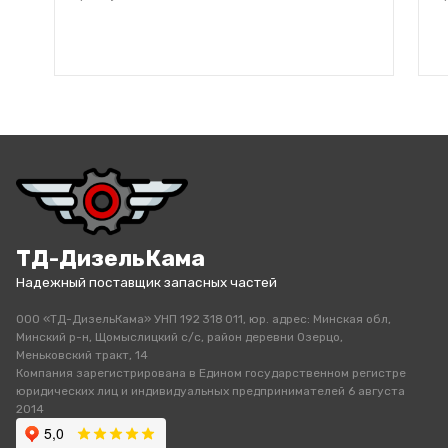
ТД-ДизельКама
Надежный поставщик запасных частей
ООО «ТД-ДизельКама» УНП 192 318 011, юр. адрес: Минская обл,
Минский р-н, Щомыслицкий с/с, район деревни Озерцо,
Меньковский тракт, 14
Компания зарегистрирована в Едином государственном регистре
юридических лиц и индивидуальных предпринимателей 6 августа
2014