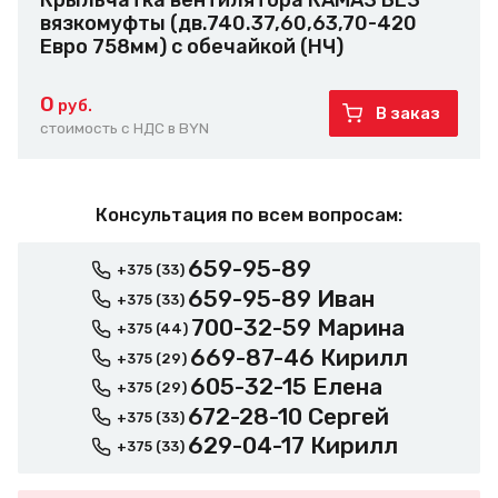
Крыльчатка вентилятора КАМАЗ БЕЗ
вязкомуфты (дв.740.37,60,63,70-420
Евро 758мм) с обечайкой (НЧ)
0
руб.
В заказ
стоимость с НДС в BYN
Консультация по всем вопросам:
659-95-89
+375 (33)
659-95-89 Иван
+375 (33)
700-32-59 Марина
+375 (44)
669-87-46 Кирилл
+375 (29)
605-32-15 Елена
+375 (29)
672-28-10 Сергей
+375 (33)
629-04-17 Кирилл
+375 (33)