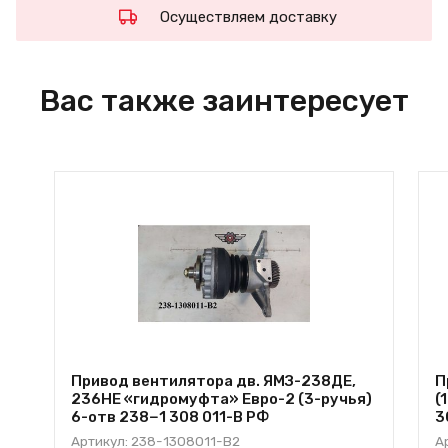
Осуществляем доставку
Вас также заинтересует
Привод вентилятора дв. ЯМЗ-238ДЕ,
П
236НЕ «гидромуфта» Евро-2 (3-ручья)
(
6-отв 238−1 308 011-В РФ
3
Артикул: 238-1308011-В2
А