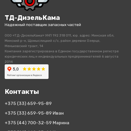
ТД-ДизельКама
Надежный поставщик запасных частей
ООО «ТД-ДизельКама» УНП 192 318 011, юр. адрес: Минская обл,
Минский р-н, Щомыслицкий с/с, район деревни Озерцо,
Меньковский тракт, 14
Компания зарегистрирована в Едином государственном регистре
юридических лиц и индивидуальных предпринимателей 6 августа
2014
Контакты
+375 (33)
659-95-89
+375 (33)
659-95-89 Иван
+375 (44)
700-32-59 Марина