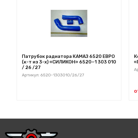
Патрубок радиатора КАМАЗ 6520 ЕВРО
К
(к-т из 3-х) «СИЛИКОН» 6520−1 303 010
«
/ 26 /27
А
Артикул: 6520-1303010/26/27
о