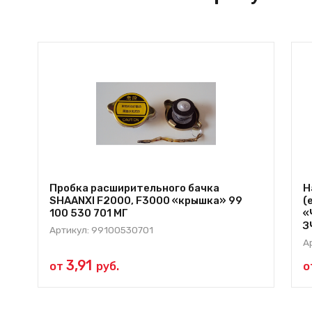
Пробка расширительного бачка
Н
SHAANXI F2000, F3000 «крышка» 99
(
100 530 701 МГ
«
З
Артикул: 99100530701
А
3,91
от
руб.
о