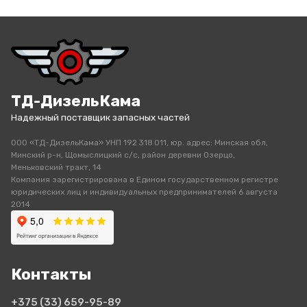
ТД-ДизельКама
Надежный поставщик запасных частей
ООО «ТД-ДизельКама» УНП 192 318 011, юр. адрес: Минская обл,
Минский р-н, Щомыслицкий с/с, район деревни Озерцо,
Меньковский тракт, 14
Компания зарегистрирована в Едином государственном регистре
юридических лиц и индивидуальных предпринимателей 6 августа
2014
Контакты
+375 (33)
659-95-89