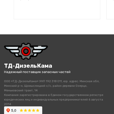
ТД-ДизельКама
Надежный поставщик запасных частей
ООО «ТД-ДизельКама» УНП 192 318 011, юр. адрес: Минская обл,
Минский р-н, Щомыслицкий с/с, район деревни Озерцо,
Меньковский тракт, 14
Компания зарегистрирована в Едином государственном регистре
юридических лиц и индивидуальных предпринимателей 6 августа
2014