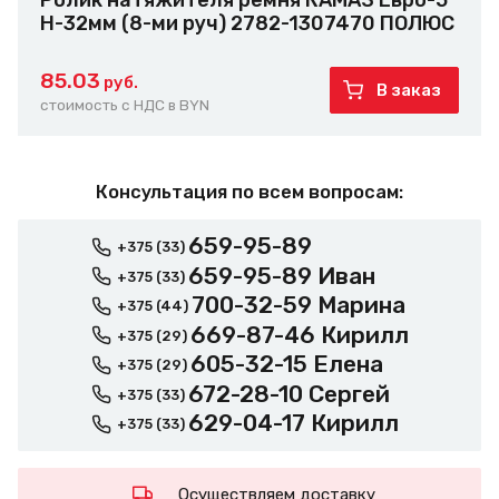
Ролик натяжителя ремня КАМАЗ Евро-5
H-32мм (8-ми руч) 2782-1307470 ПОЛЮС
85.03
руб.
В заказ
стоимость с НДС в BYN
Консультация по всем вопросам:
659-95-89
+375 (33)
659-95-89 Иван
+375 (33)
700-32-59 Марина
+375 (44)
669-87-46 Кирилл
+375 (29)
605-32-15 Елена
+375 (29)
672-28-10 Сергей
+375 (33)
629-04-17 Кирилл
+375 (33)
Осуществляем доставку