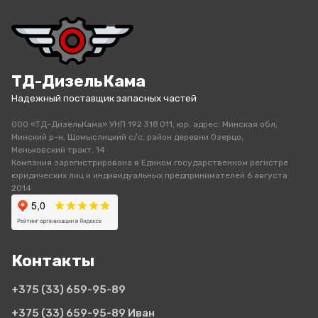
ТД-ДизельКама
Надежный поставщик запасных частей
ООО «ТД-ДизельКама» УНП 192 318 011, юр. адрес: Минская обл,
Минский р-н, Щомыслицкий с/с, район деревни Озерцо,
Меньковский тракт, 14
Компания зарегистрирована в Едином государственном регистре
юридических лиц и индивидуальных предпринимателей 6 августа
2014
Контакты
+375 (33)
659-95-89
+375 (33)
659-95-89 Иван