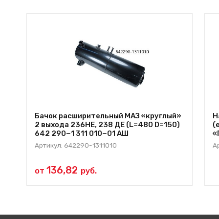
Бачок расширительный МАЗ «круглый»
Н
2 выхода 236НЕ, 238 ДЕ (L=480 D=150)
(
642 290−1 311 010−01 АШ
«
Артикул: 642290-1311010
А
136,82
от
руб.