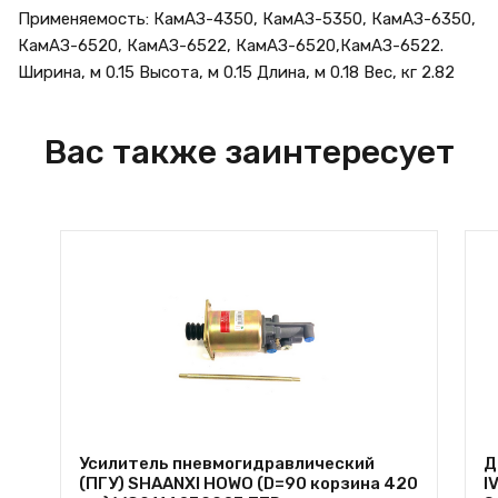
Применяемость: КамАЗ-4350, КамАЗ-5350, КамАЗ-6350,
КамАЗ-6520, КамАЗ-6522, КамАЗ-6520,КамАЗ-6522.
Ширина, м 0.15 Высота, м 0.15 Длина, м 0.18 Вес, кг 2.82
Вас также заинтересует
Усилитель пневмогидравлический
Д
(ПГУ) SHAANXI HOWO (D=90 корзина 420
I