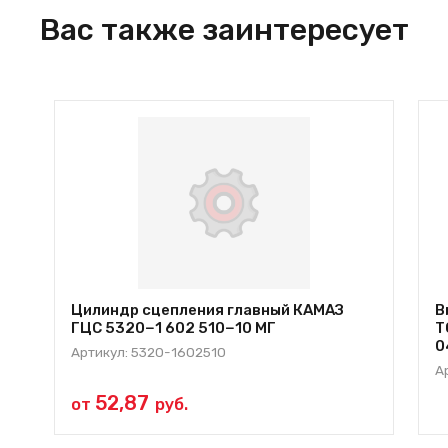
Вас также заинтересует
Цилиндр сцепления главный КАМАЗ
В
ГЦС 5320−1 602 510−10 МГ
T
0
Артикул: 5320-1602510
А
52,87
от
руб.