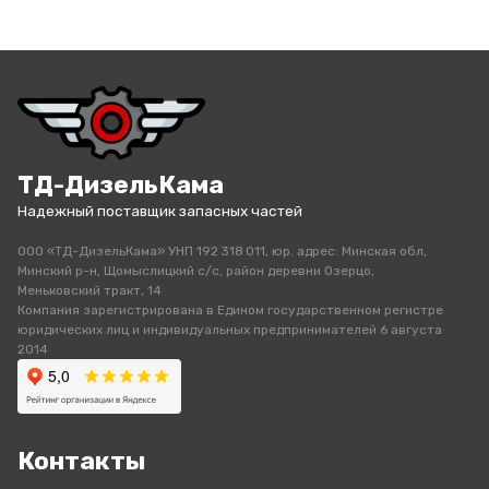
ТД-ДизельКама
Надежный поставщик запасных частей
ООО «ТД-ДизельКама» УНП 192 318 011, юр. адрес: Минская обл,
Минский р-н, Щомыслицкий с/с, район деревни Озерцо,
Меньковский тракт, 14
Компания зарегистрирована в Едином государственном регистре
юридических лиц и индивидуальных предпринимателей 6 августа
2014
Контакты