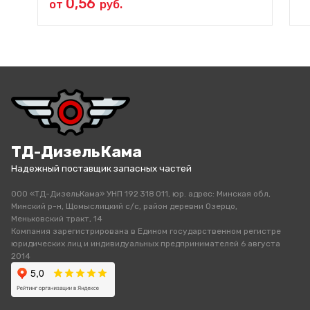
0,56
от
руб.
ТД-ДизельКама
Надежный поставщик запасных частей
ООО «ТД-ДизельКама» УНП 192 318 011, юр. адрес: Минская обл,
Минский р-н, Щомыслицкий с/с, район деревни Озерцо,
Меньковский тракт, 14
Компания зарегистрирована в Едином государственном регистре
юридических лиц и индивидуальных предпринимателей 6 августа
2014