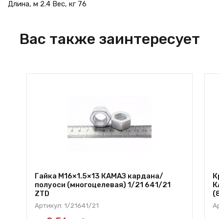
Длина, м 2.4 Вес, кг 76
Вас также заинтересует
Гайка М16×1.5×13 КАМАЗ кардана/
К
полуоси (многоцелевая) 1/21 641/21
К
ZTD
(
Артикул: 1/21641/21
А