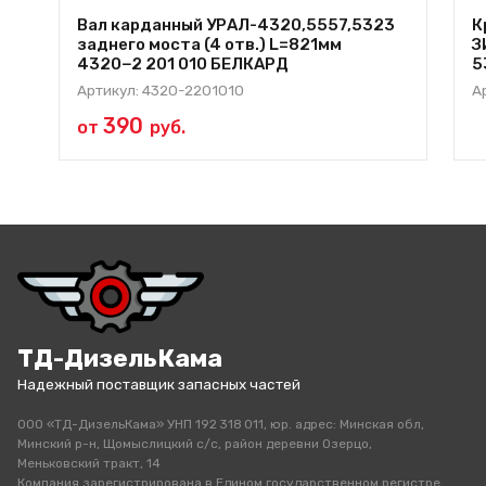
Вал карданный УРАЛ-4320,5557,5323
К
заднего моста (4 отв.) L=821мм
З
4320−2 201 010 БЕЛКАРД
5
Артикул: 4320-2201010
А
390
от
руб.
ТД-ДизельКама
Надежный поставщик запасных частей
ООО «ТД-ДизельКама» УНП 192 318 011, юр. адрес: Минская обл,
Минский р-н, Щомыслицкий с/с, район деревни Озерцо,
Меньковский тракт, 14
Компания зарегистрирована в Едином государственном регистре