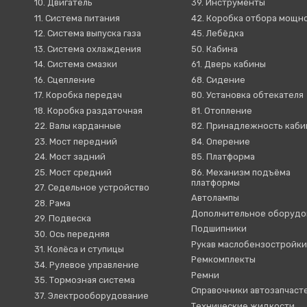
10. Двигатель
39. Инструменты
11. Система питания
42. Коробка отбора мощн
12. Система выпуска газа
45. Лебёдка
13. Система охлаждения
50. Кабина
14. Система смазки
61. Дверь кабины
16. Сцепление
68. Сидение
17. Коробка передач
80. Установка обтекателя
18. Коробка раздаточная
81. Отопление
22. Валы карданные
82. Принадлежность каб
23. Мост передний
84. Оперение
24. Мост задний
85. Платформа
25. Мост средний
86. Механизм подъёма
платформы
27. Седельное устройство
Автолампы
28. Рама
Дополнительное оборудо
29. Подвеска
Подшипники
30. Ось передняя
Рукав маслобензостройк
31. Колёса и ступицы
Ремкомплекты
34. Рулевое управление
Ремни
35. Тормозная система
Справочники автозапчаст
37. Электрооборудование
Технические жидкости