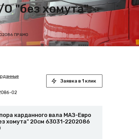
О "без хомута"
2202086 ПРАМО
арданные
Заявка в 1 клик
2086-02
пора карданного вала МАЗ-Евро
ез хомута" 20см 63031-2202086
О