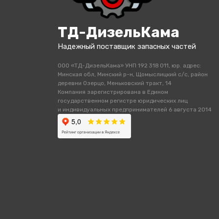
ТД-ДизельКама
Надежный поставщик запасных частей
ООО «ТД-ДизельКама» УНП 192 318 011, юр. адрес:
Минская обл, Минский р-н, Щомыслицкий с/с, район
деревни Озерцо, Меньковский тракт, 14
Компания зарегистрирована в Едином
государственном регистре юридических лиц
и индивидуальных предпринимателей 6 августа 2014