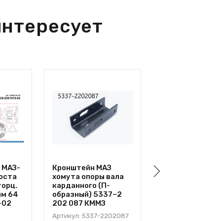
интересует
 МАЗ-
Кронштейн МАЗ
Промопора
оста
хомута опоры вала
карданного вал
торц.
карданного (П-
МАЗ-Евро Н/О «
мм 64
образный) 5337−2
хомута» 20 см
−02
202 087 КММЗ
(АУКШ 459
000.036.000−0
Артикул: 5337-2202087