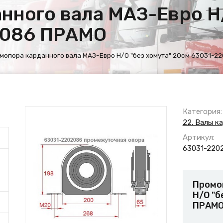
нного вала МАЗ-Евро Н/
2086 ПРАМО
мопора карданного вала МАЗ-Евро Н/О "без хомута" 20см 63031-
Категория:
22. Валы к
Артикул:
63031-220
Промо
Н/О "б
ПРАМ