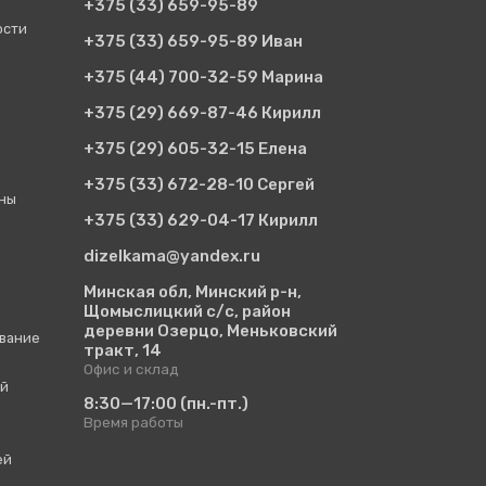
+375 (33)
659-95-89
ости
+375 (33)
659-95-89 Иван
+375 (44)
700-32-59 Марина
+375 (29)
669-87-46 Кирилл
+375 (29)
605-32-15 Елена
+375 (33)
672-28-10 Сергей
ины
+375 (33)
629-04-17 Кирилл
dizelkama@yandex.ru
Минская обл, Минский р-н,
Щомыслицкий с/с, район
деревни Озерцо, Меньковский
вание
тракт, 14
Офис и склад
ий
8:30—17:00
(пн.-пт.)
Время работы
ей