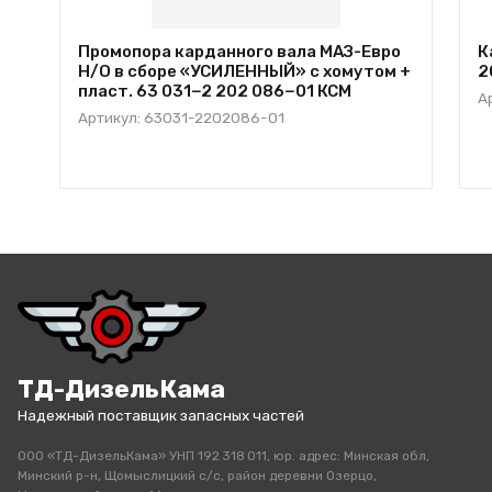
Промопора карданного вала МАЗ-Евро
К
Н/О в сборе «УСИЛЕННЫЙ» с хомутом +
2
пласт. 63 031−2 202 086−01 КСМ
А
Артикул: 63031-2202086-01
ТД-ДизельКама
Надежный поставщик запасных частей
ООО «ТД-ДизельКама» УНП 192 318 011, юр. адрес: Минская обл,
Минский р-н, Щомыслицкий с/с, район деревни Озерцо,