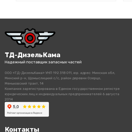
ТД-ДизельКама
Надежный поставщик запасных частей
ООО «ТД-ДизельКама» УНП 192 318 011, юр. адрес: Минская обл,
Минский р-н, Щомыслицкий с/с, район деревни Озерцо,
Меньковский тракт, 14
Компания зарегистрирована в Едином государственном регистре
юридических лиц и индивидуальных предпринимателей 6 августа
2014
Контакты