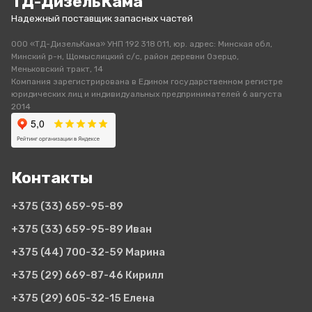
ТД-ДизельКама
Надежный поставщик запасных частей
ООО «ТД-ДизельКама» УНП 192 318 011, юр. адрес: Минская обл,
Минский р-н, Щомыслицкий с/с, район деревни Озерцо,
Меньковский тракт, 14
Компания зарегистрирована в Едином государственном регистре
юридических лиц и индивидуальных предпринимателей 6 августа
2014
Контакты
+375 (33)
659-95-89
+375 (33)
659-95-89 Иван
+375 (44)
700-32-59 Марина
+375 (29)
669-87-46 Кирилл
+375 (29)
605-32-15 Елена