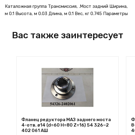
Каталожная группа Трансмиссия, .Мост задний Ширина,
м 0.1 Высота, м 0.03 Длина, м 0.1 Вес, кг 0.745 Параметры
Вас также заинтересует
Фланец редуктора МАЗ заднего моста
Ф
4-отв. ø14 (d=60 H=80 Z=16) 54 326−2
8
402 061 АШ
4