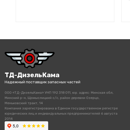
ТД-ДизельКама
Надежный поставщик запасных частей
ООО «ТД-ДизельКама» УНП 192 318 011, юр. адрес: Минская обл,
Минский р-н, Щомыслицкий с/с, район деревни Озерцо,
Меньковский тракт, 14
Компания зарегистрирована в Едином государственном регистре
юридических лиц и индивидуальных предпринимателей 6 августа
2014