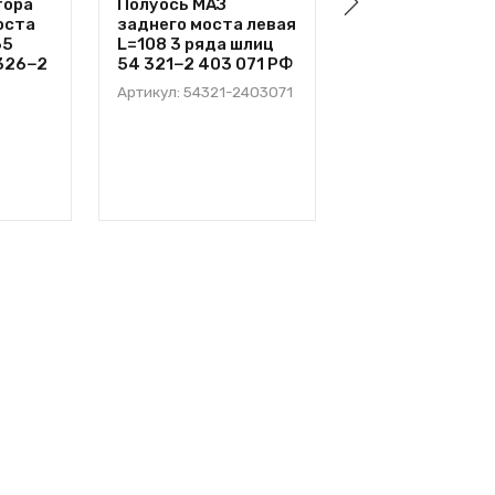
тора
Полуось МАЗ
Муфта блокиро
оста
заднего моста левая
дифференциал
65
L=108 3 ряда шлиц
(голая) заднего
 326−2
54 321−2 403 071 РФ
моста 54 326−
022
Артикул: 54321-2403071
Артикул: 54326-
2409022