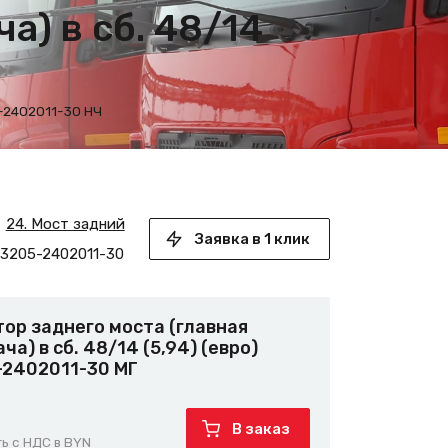
а) в сб. 48/14
5-2402011-30 НЧ
24. Мост задний
Заявка в 1 клик
3205-2402011-30
ор заднего моста (главная
ча) в сб. 48/14 (5,94) (евро)
-2402011-30 МГ
В заказ
ь с НДС в BYN