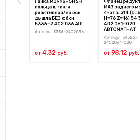
Гайка М39×2−5Н6Н
Фланец редук
пальца штанги
МАЗ заднего м
реактивной/на ось
4-отв. ø14 (D=
дышла БЕЗ юбки
H=76 Z=16) 54
5336−2 402 036 АШ
402 061−020
АВТОМАГНАТ
Артикул: 5336-2402036
Артикул: 54326-
2402061-020
4,32
98,12
от
руб.
от
руб.