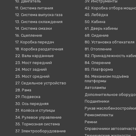
10. Двигатель
39. Инструменты
11. Система питания
42. Коробка отбора мощн
12. Система выпуска газа
45. Лебёдка
13. Система охлаждения
50. Кабина
14. Система смазки
61. Дверь кабины
16. Сцепление
68. Сидение
17. Коробка передач
80. Установка обтекателя
18. Коробка раздаточная
81. Отопление
22. Валы карданные
82. Принадлежность каб
23. Мост передний
84. Оперение
24. Мост задний
85. Платформа
25. Мост средний
86. Механизм подъёма
платформы
27. Седельное устройство
Автолампы
28. Рама
Дополнительное оборудо
29. Подвеска
Подшипники
30. Ось передняя
Рукав маслобензостройк
31. Колёса и ступицы
Ремкомплекты
34. Рулевое управление
Ремни
35. Тормозная система
Справочники автозапчаст
37. Электрооборудование
Технические жидкости