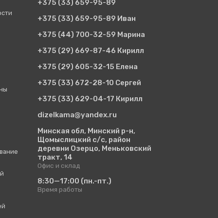
+375 (33)
659-95-89
ости
+375 (33)
659-95-89 Иван
+375 (44)
700-32-59 Марина
+375 (29)
669-87-46 Кирилл
+375 (29)
605-32-15 Елена
+375 (33)
672-28-10 Сергей
ины
+375 (33)
629-04-17 Кирилл
dizelkama@yandex.ru
Минская обл, Минский р-н,
Щомыслицкий с/с, район
деревни Озерцо, Меньковский
вание
тракт, 14
Офис и склад
ий
8:30—17:00
(пн.-пт.)
Время работы
ей