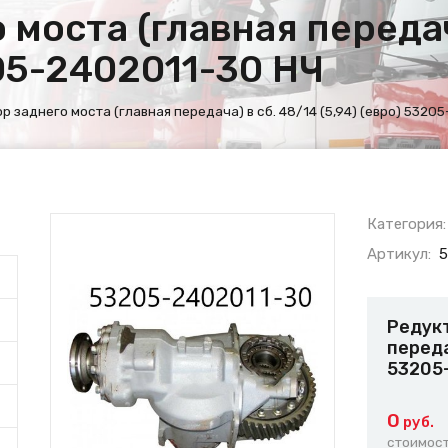
 моста (главная передач
205-2402011-30 НЧ
р заднего моста (главная передача) в сб. 48/14 (5,94) (евро) 5320
Категория:
Артикул:
5
Редукт
переда
53205
0
руб.
стоимост