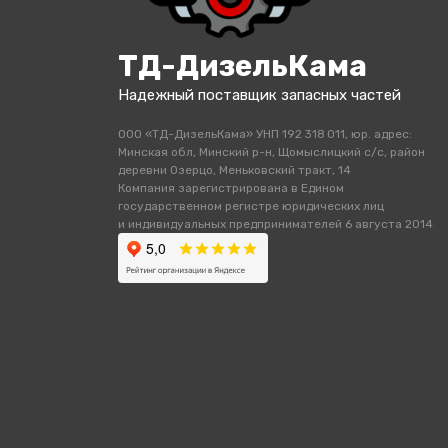
ТД-ДизельКама
Надежный поставщик запасных частей
ООО «ТД-ДизельКама» УНП 192 318 011, юр. адрес:
Минская обл, Минский р-н, Щомыслицкий с/с, район
деревни Озерцо, Меньковский тракт, 14
Компания зарегистрирована в Едином
государственном регистре юридических лиц
и индивидуальных предпринимателей 6 августа 2014