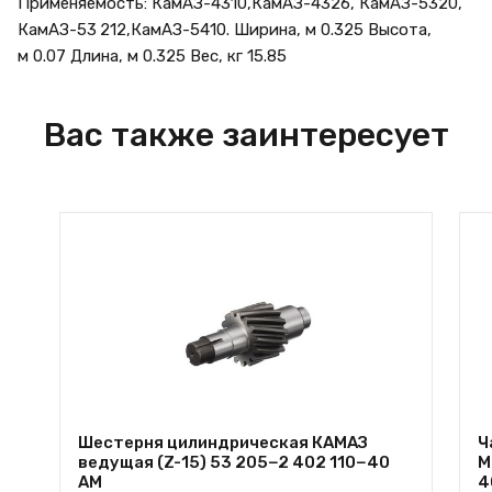
Применяемость: КамАЗ-4310,КамАЗ-4326, КамАЗ-5320,
КамАЗ-53 212,КамАЗ-5410. Ширина, м 0.325 Высота,
м 0.07 Длина, м 0.325 Вес, кг 15.85
Вас также заинтересует
Шестерня цилиндрическая КАМАЗ
Ч
ведущая (Z-15) 53 205−2 402 110−40
М
АМ
4