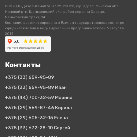
ООО «ТД-ДизельКама» УНП 192 318 011, юр. адрес: Минская обл,
Минский р-н, Щомыслицкий с/с, район деревни Озерцо,
Меньковский тракт, 14
Компания зарегистрирована в Едином государственном регистре
юридических лиц и индивидуальных предпринимателей 6 августа
2014
Контакты
+375 (33)
659-95-89
+375 (33)
659-95-89 Иван
+375 (44)
700-32-59 Марина
+375 (29)
669-87-46 Кирилл
+375 (29)
605-32-15 Елена
+375 (33)
672-28-10 Сергей