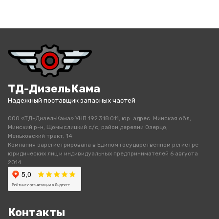
ТД-ДизельКама
Надежный поставщик запасных частей
ООО «ТД-ДизельКама» УНП 192 318 011, юр. адрес: Минская обл,
Минский р-н, Щомыслицкий с/с, район деревни Озерцо,
Меньковский тракт, 14
Компания зарегистрирована в Едином государственном регистре
юридических лиц и индивидуальных предпринимателей 6 августа
2014
Контакты