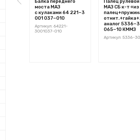
Балка переднего
Палец рулевой
моста МАЗ
МАЗ СБ к-т «из
с кулаками 64 221−3
палец+пружин
001 037−010
отнит.+гайка+
аналог 5336−3
Артикул: 64221-
065−10 КММЗ
3001037-010
Артикул: 5336-3