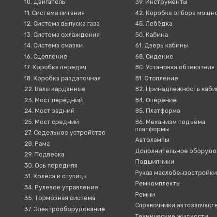
10. Двигатель
39. Инструменты
11. Система питания
42. Коробка отбора мощн
12. Система выпуска газа
45. Лебёдка
13. Система охлаждения
50. Кабина
14. Система смазки
61. Дверь кабины
16. Сцепление
68. Сидение
17. Коробка передач
80. Установка обтекателя
18. Коробка раздаточная
81. Отопление
22. Валы карданные
82. Принадлежность каб
23. Мост передний
84. Оперение
24. Мост задний
85. Платформа
25. Мост средний
86. Механизм подъёма
платформы
27. Седельное устройство
Автолампы
28. Рама
Дополнительное оборудо
29. Подвеска
Подшипники
30. Ось передняя
Рукав маслобензостройк
31. Колёса и ступицы
Ремкомплекты
34. Рулевое управление
Ремни
35. Тормозная система
Справочники автозапчаст
37. Электрооборудование
Технические жидкости