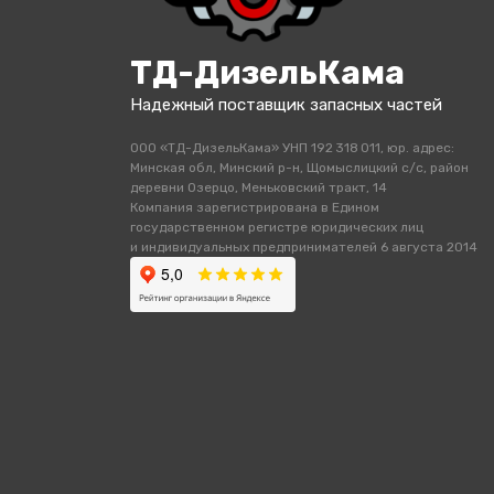
ТД-ДизельКама
Надежный поставщик запасных частей
ООО «ТД-ДизельКама» УНП 192 318 011, юр. адрес:
Минская обл, Минский р-н, Щомыслицкий с/с, район
деревни Озерцо, Меньковский тракт, 14
Компания зарегистрирована в Едином
государственном регистре юридических лиц
и индивидуальных предпринимателей 6 августа 2014