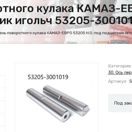
тного кулака КАМАЗ-Е
ник игольч 53205-30010
нь поворотного кулака КАМАЗ-ЕВРО 53205 Н.О..под подшипник иг
Категория:
30. Ось пе
Артикул:
5
Под зак