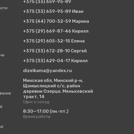
+375 (33)
659-95-89
ости
+375 (33)
659-95-89 Иван
+375 (44)
700-32-59 Марина
+375 (29)
669-87-46 Кирилл
+375 (29)
605-32-15 Елена
+375 (33)
672-28-10 Сергей
ины
+375 (33)
629-04-17 Кирилл
dizelkama@yandex.ru
Минская обл, Минский р-н,
Щомыслицкий с/с, район
деревни Озерцо, Меньковский
вание
тракт, 14
Офис и склад
ий
8:30—17:00
(пн.-пт.)
Время работы
ей