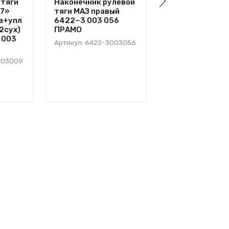
 тяги
Наконечник рулевой
Кольцо
 7»
тяги МАЗ правый
уплотнительно
а+упл
6422−3 003 056
шкворня МАЗ
2сух)
ПРАМО
4370−3 001 02
 003
Артикул: 6422-3003056
Артикул: 4370-30
003009