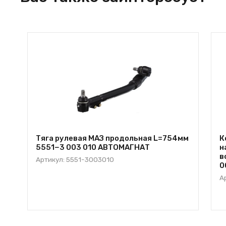
Тяга рулевая МАЗ продольная L=754мм
К
5551−3 003 010 АВТОМАГНАТ
н
в
Артикул: 5551-3003010
0
А