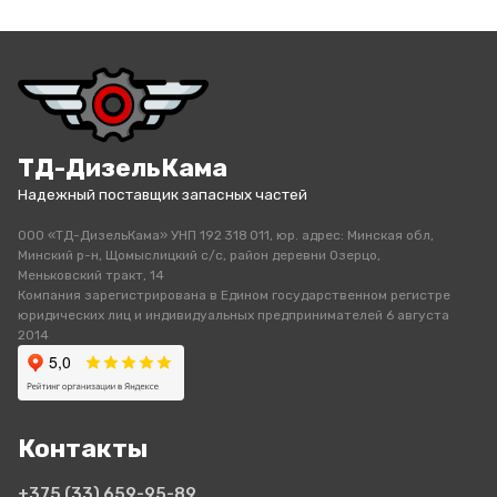
ТД-ДизельКама
Надежный поставщик запасных частей
ООО «ТД-ДизельКама» УНП 192 318 011, юр. адрес: Минская обл,
Минский р-н, Щомыслицкий с/с, район деревни Озерцо,
Меньковский тракт, 14
Компания зарегистрирована в Едином государственном регистре
юридических лиц и индивидуальных предпринимателей 6 августа
2014
Контакты
+375 (33)
659-95-89