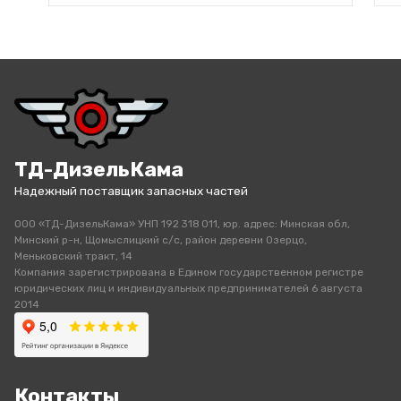
ТД-ДизельКама
Надежный поставщик запасных частей
ООО «ТД-ДизельКама» УНП 192 318 011, юр. адрес: Минская обл,
Минский р-н, Щомыслицкий с/с, район деревни Озерцо,
Меньковский тракт, 14
Компания зарегистрирована в Едином государственном регистре
юридических лиц и индивидуальных предпринимателей 6 августа
2014
Контакты