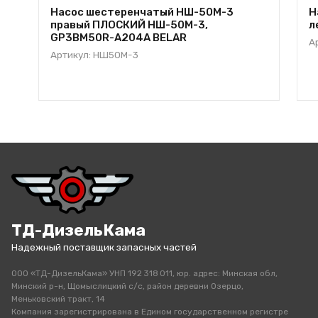
Насос шестеренчатый НШ-50М-3
Н
правый ПЛОСКИЙ НШ-50M-3,
л
GP3BM50R-A204A BELAR
А
Артикул: НШ50М-3
ТД-ДизельКама
Надежный поставщик запасных частей
ООО «ТД-ДизельКама» УНП 192 318 011, юр. адрес: Минская обл,
Минский р-н, Щомыслицкий с/с, район деревни Озерцо,
Меньковский тракт, 14
Компания зарегистрирована в Едином государственном регистре