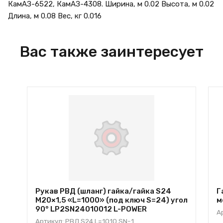
КамАЗ-6522, КамАЗ-4308. Ширина, м 0.02 Высота, м 0.02
Длина, м 0.08 Вес, кг 0.016
Вас также заинтересует
Рукав РВД (шланг) гайка/гайка S24
Г
М20×1,5 «L=1000» (под ключ S=24) угол
м
90° LP2SN24010012 L-POWER
А
Артикул: РВД S24 L=1010 SN-1