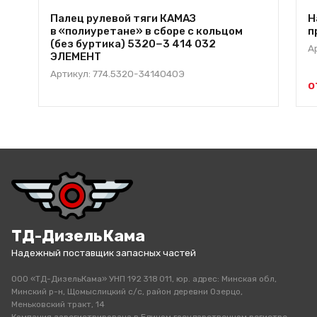
Палец рулевой тяги КАМАЗ
Н
в «полиуретане» в сборе с кольцом
п
(без буртика) 5320−3 414 032
А
ЭЛЕМЕНТ
Артикул: 774.5320-3414040Э
о
ТД-ДизельКама
Надежный поставщик запасных частей
ООО «ТД-ДизельКама» УНП 192 318 011, юр. адрес: Минская обл,
Минский р-н, Щомыслицкий с/с, район деревни Озерцо,
Меньковский тракт, 14