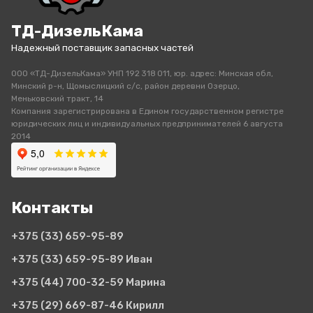
ТД-ДизельКама
Надежный поставщик запасных частей
ООО «ТД-ДизельКама» УНП 192 318 011, юр. адрес: Минская обл,
Минский р-н, Щомыслицкий с/с, район деревни Озерцо,
Меньковский тракт, 14
Компания зарегистрирована в Едином государственном регистре
юридических лиц и индивидуальных предпринимателей 6 августа
2014
Контакты
+375 (33)
659-95-89
+375 (33)
659-95-89 Иван
+375 (44)
700-32-59 Марина
+375 (29)
669-87-46 Кирилл