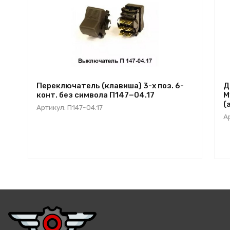
Переключатель (клавиша) 3-х поз. 6-
Д
конт. без символа П147−04.17
М
(
Артикул: П147-04.17
А