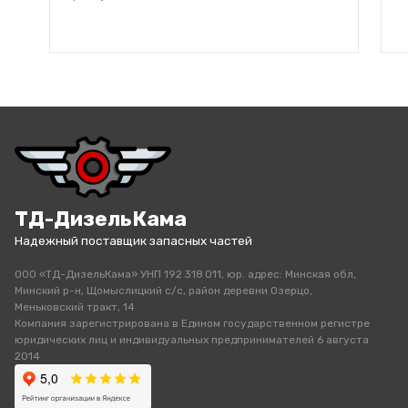
ТД-ДизельКама
Надежный поставщик запасных частей
ООО «ТД-ДизельКама» УНП 192 318 011, юр. адрес: Минская обл,
Минский р-н, Щомыслицкий с/с, район деревни Озерцо,
Меньковский тракт, 14
Компания зарегистрирована в Едином государственном регистре
юридических лиц и индивидуальных предпринимателей 6 августа
2014