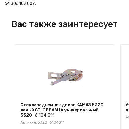
64 306 102 007;
Вас также заинтересует
Стеклоподъемник двери КАМАЗ 5320
У
левый СТ. ОБРАЗЦА универсальный
д
5320−6 104 011
А
Артикул: 5320-6104011