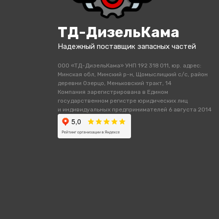
ТД-ДизельКама
Надежный поставщик запасных частей
ООО «ТД-ДизельКама» УНП 192 318 011, юр. адрес:
Минская обл, Минский р-н, Щомыслицкий с/с, район
деревни Озерцо, Меньковский тракт, 14
Компания зарегистрирована в Едином
государственном регистре юридических лиц
и индивидуальных предпринимателей 6 августа 2014