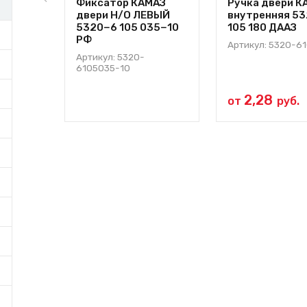
Фиксатор КАМАЗ
Ручка двери К
двери Н/О ЛЕВЫЙ
внутренняя 5
5320−6 105 035−10
105 180 ДААЗ
РФ
Артикул: 5320-6
Артикул: 5320-
6105035-10
2,28
от
руб.