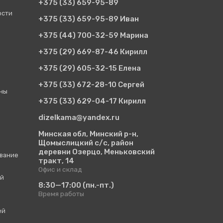
+375 (33)
659-95-89
ости
+375 (33)
659-95-89 Иван
+375 (44)
700-32-59 Марина
+375 (29)
669-87-46 Кирилл
+375 (29)
605-32-15 Елена
+375 (33)
672-28-10 Сергей
ины
+375 (33)
629-04-17 Кирилл
dizelkama@yandex.ru
Минская обл, Минский р-н,
Щомыслицкий с/с, район
деревни Озерцо, Меньковский
вание
тракт, 14
Офис и склад
ий
8:30—17:00
(пн.-пт.)
Время работы
ей