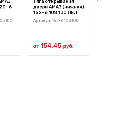
АМАЗ
Тяга открывания
Ручка двери М
320−6
двери АМАЗ (нижняя)
внутренняя
152−6 108 100 ЛЕЛ
«правая» Н/О
(МАЗ-5440,
105180
Артикул: 152-6108100
МАЗ-256) ИЖКС
587.007−01
РАДИОВОЛНА
Артикул:
154,45
от
руб.
ИЖКС.332587.007