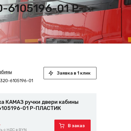
-6105196-01 Р-
кабины
Заявка в 1 клик
320-6105196-01
ка КАМАЗ ручки двери кабины
6105196-01 Р-ПЛАСТИК
.
В заказ
ь с НДС в BYN