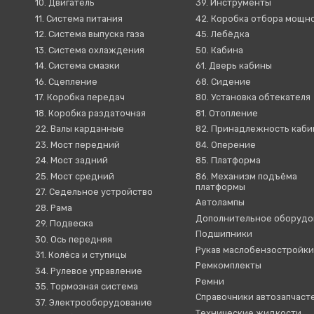
10. Двигатель
39. Инструменты
11. Система питания
42. Коробка отбора мощн
12. Система выпуска газа
45. Лебёдка
13. Система охлаждения
50. Кабина
14. Система смазки
61. Дверь кабины
16. Сцепление
68. Сидение
17. Коробка передач
80. Установка обтекателя
18. Коробка раздаточная
81. Отопление
22. Валы карданные
82. Принадлежность каб
23. Мост передний
84. Оперение
24. Мост задний
85. Платформа
25. Мост средний
86. Механизм подъёма
платформы
27. Седельное устройство
Автолампы
28. Рама
Дополнительное оборудо
29. Подвеска
Подшипники
30. Ось передняя
Рукав маслобензостройк
31. Колёса и ступицы
Ремкомплекты
34. Рулевое управление
Ремни
35. Тормозная система
Справочники автозапчаст
37. Электрооборудование
Технические жидкости