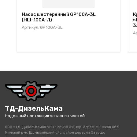
Насос шестеренный GP100A-3L
К
(HШ-100А-Л)
«
3
Артикул: GP100A-3L
А
ТД-ДизельКама
Надежный поставщик запасных частей
ООО «ТД-ДизельКама» УНП 192 318 011, юр. адрес: Минская обл,
Минский р-н, Щомыслицкий с/с, район деревни Озерцо,