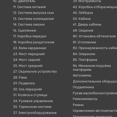
10. Двигатель
39. Инструменты
11. Система питания
42. Коробка отбора мощн
12. Система выпуска газа
45. Лебёдка
13. Система охлаждения
50. Кабина
14. Система смазки
61. Дверь кабины
16. Сцепление
68. Сидение
17. Коробка передач
80. Установка обтекателя
18. Коробка раздаточная
81. Отопление
22. Валы карданные
82. Принадлежность каб
23. Мост передний
84. Оперение
24. Мост задний
85. Платформа
25. Мост средний
86. Механизм подъёма
платформы
27. Седельное устройство
Автолампы
28. Рама
Дополнительное оборудо
29. Подвеска
Подшипники
30. Ось передняя
Рукав маслобензостройк
31. Колёса и ступицы
Ремкомплекты
34. Рулевое управление
Ремни
35. Тормозная система
Справочники автозапчаст
37. Электрооборудование
Технические жидкости