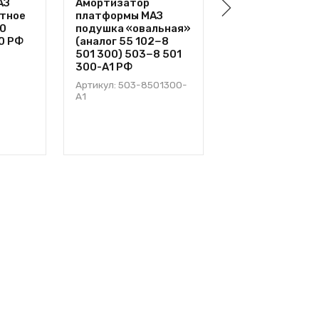
АЗ
Амортизатор
Борт № 3 53 21
атное
платформы МАЗ
левый боковой
0
подушка «овальная»
(1340×500) ХА
30 РФ
(аналог 55 102−8
212−8 502 101 
501 300) 503−8 501
Артикул: 53212-8
300-А1 РФ
Артикул: 503-8501300-
А1