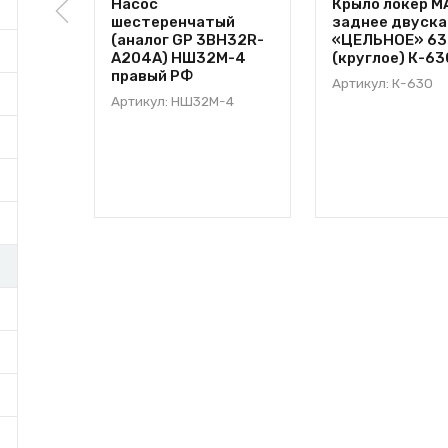
Насос
Крыло локер М
шестеренчатый
заднее двуск
(аналог GP 3BH32R-
«ЦЕЛЬНОЕ» 63
A204A) НШ32М-4
(круглое) К-6
правый РФ
Артикул: К-630
Артикул: НШ32М-4