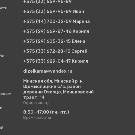
+375 (33)
659-95-89
ости
+375 (33)
659-95-89 Иван
+375 (44)
700-32-59 Марина
+375 (29)
669-87-46 Кирилл
+375 (29)
605-32-15 Елена
+375 (33)
672-28-10 Сергей
ины
+375 (33)
629-04-17 Кирилл
dizelkama@yandex.ru
Минская обл, Минский р-н,
Щомыслицкий с/с, район
деревни Озерцо, Меньковский
вание
тракт, 14
Офис и склад
ий
8:30—17:00
(пн.-пт.)
Время работы
ей