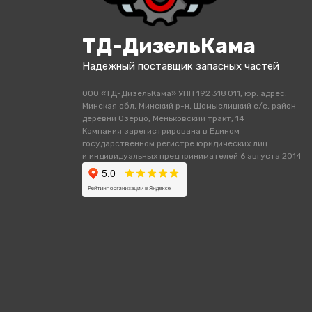
ТД-ДизельКама
Надежный поставщик запасных частей
ООО «ТД-ДизельКама» УНП 192 318 011, юр. адрес:
Минская обл, Минский р-н, Щомыслицкий с/с, район
деревни Озерцо, Меньковский тракт, 14
Компания зарегистрирована в Едином
государственном регистре юридических лиц
и индивидуальных предпринимателей 6 августа 2014