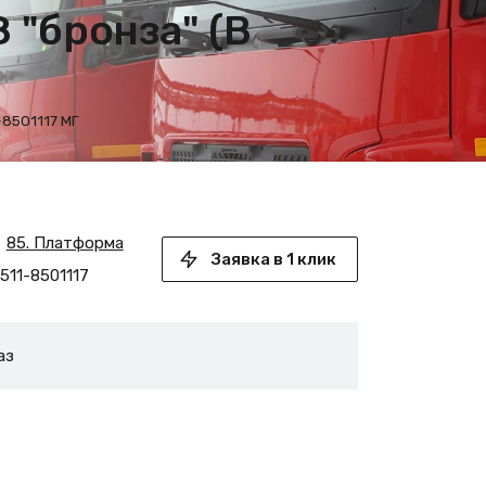
 "бронза" (В
-8501117 МГ
85. Платформа
Заявка в 1 клик
511-8501117
аз