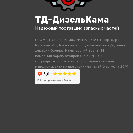
ТД-ДизельКама
Надежный поставщик запасных частей
ООО «ТД-ДизельКама» УНП 192 318 011, юр. адрес:
Минская обл, Минский р-н, Щомыслицкий с/с, район
деревни Озерцо, Меньковский тракт, 14
Компания зарегистрирована в Едином
государственном регистре юридических лиц
и индивидуальных предпринимателей 6 августа 2014