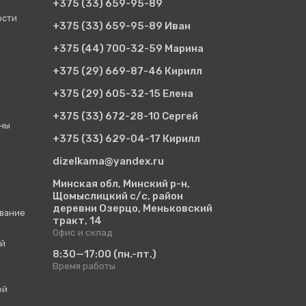
+375 (33)
659-95-89
ости
+375 (33)
659-95-89 Иван
+375 (44)
700-32-59 Марина
+375 (29)
669-87-46 Кирилл
+375 (29)
605-32-15 Елена
+375 (33)
672-28-10 Сергей
ины
+375 (33)
629-04-17 Кирилл
dizelkama@yandex.ru
Минская обл, Минский р-н,
Щомыслицкий с/с, район
деревни Озерцо, Меньковский
вание
тракт, 14
Офис и склад
ий
8:30—17:00
(пн.-пт.)
Время работы
ей