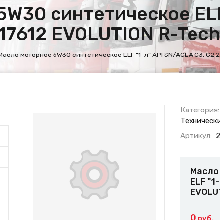
W30 синтетическое ELF 
17612 EVOLUTION R-Tech
Масло моторное 5W30 синтетическое ELF "1-л" API SN/ACEA C3, C2 2
Категория:
Техническ
Артикул:
2
Масло
ELF "1
EVOLUT
0
руб.