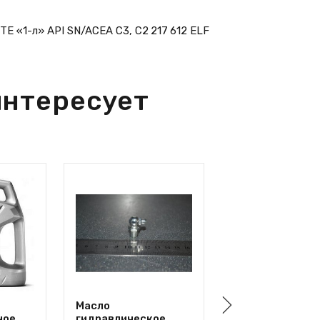
E «1-л» API SN/ACEA C3, C2 217 612 ELF
интересует
Масло
Масло
ное
гидравлическое
трансмиссионн