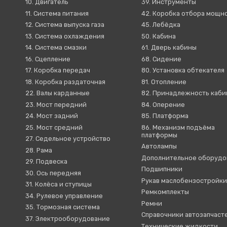
10. Двигатель
39. Инструменты
11. Система питания
42. Коробка отбора мощн
12. Система выпуска газа
45. Лебёдка
13. Система охлаждения
50. Кабина
14. Система смазки
61. Дверь кабины
16. Сцепление
68. Сидение
17. Коробка передач
80. Установка обтекателя
18. Коробка раздаточная
81. Отопление
22. Валы карданные
82. Принадлежность каб
23. Мост передний
84. Оперение
24. Мост задний
85. Платформа
25. Мост средний
86. Механизм подъёма
платформы
27. Седельное устройство
Автолампы
28. Рама
Дополнительное оборудо
29. Подвеска
Подшипники
30. Ось передняя
Рукав маслобензостройк
31. Колёса и ступицы
Ремкомплекты
34. Рулевое управление
Ремни
35. Тормозная система
Справочники автозапчаст
37. Электрооборудование
Технические жидкости