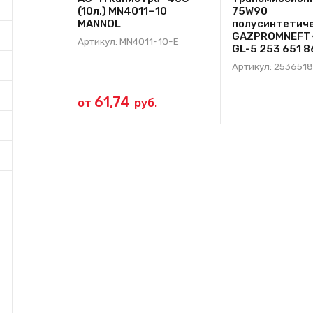
(10л.) MN4011−10
75W90
MANNOL
полусинтетич
GAZPROMNEFT 
Артикул: MN4011-10-Е
GL-5 253 651 8
Артикул: 253651
61,74
от
руб.