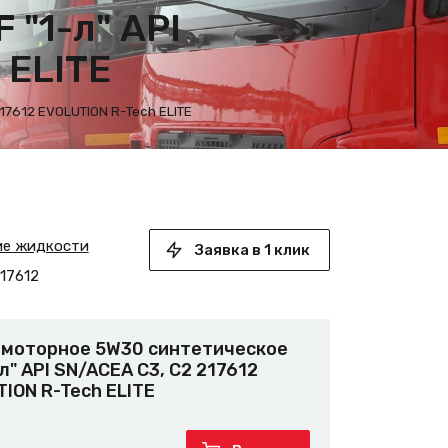
"1-л" API
 ELITE
17612 EVOLUTION R-Tech ELITE
ие жидкости
Заявка в 1 клик
17612
 моторное 5W30 синтетическое
-л" API SN/ACEA C3, C2 217612
ION R-Tech ELITE