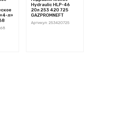
Hydraulic HLP-46
ATF синтетиче
еское
20л 253 420 725
Dexron II Autom
«4-л»
GAZPROMNEFT
«4-л» АКПП 82
68
MANNOL
Артикул: 253420725
868
Артикул: 8205
56,62
от
руб.