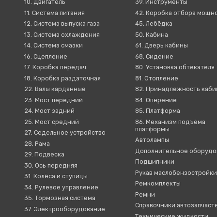
10. Двигатель
39. Инструменты
11. Система питания
42. Коробка отбора мощн
12. Система выпуска газа
45. Лебёдка
13. Система охлаждения
50. Кабина
14. Система смазки
61. Дверь кабины
16. Сцепление
68. Сидение
17. Коробка передач
80. Установка обтекателя
18. Коробка раздаточная
81. Отопление
22. Валы карданные
82. Принадлежность каб
23. Мост передний
84. Оперение
24. Мост задний
85. Платформа
25. Мост средний
86. Механизм подъёма
платформы
27. Седельное устройство
Автолампы
28. Рама
Дополнительное оборудо
29. Подвеска
Подшипники
30. Ось передняя
Рукав маслобензостройк
31. Колёса и ступицы
Ремкомплекты
34. Рулевое управление
Ремни
35. Тормозная система
Справочники автозапчаст
37. Электрооборудование
Технические жидкости