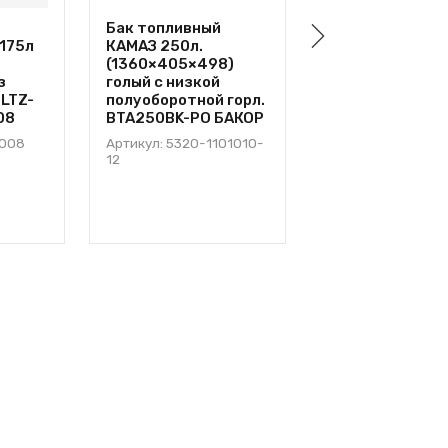
Бак топливный
Трубка подвод
 175л
КАМАЗ 250л.
масла 236Н-1 1
)
(1360×405×498)
220-Г РФ
з
голый с низкой
Артикул: 236Н-11
5LTZ-
полуоборотной горл.
Г
08
BTA250BK-PO БАКОР
1008
Артикул: 5320-1101010-
12