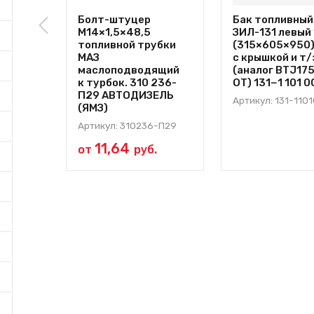
Болт-штуцер
Бак топливный
М14×1,5×48,5
ЗИЛ-131 левый
топливной трубки
(315×605×950
МАЗ
с крышкой и т/
маслоподводящий
(аналог BTJ17
к турбок. 310 236-
OT) 131−1 101 0
П29 АВТОДИЗЕЛЬ
Артикул: 131-110
(ЯМЗ)
Артикул: 310236-П29
11,64
от
руб.