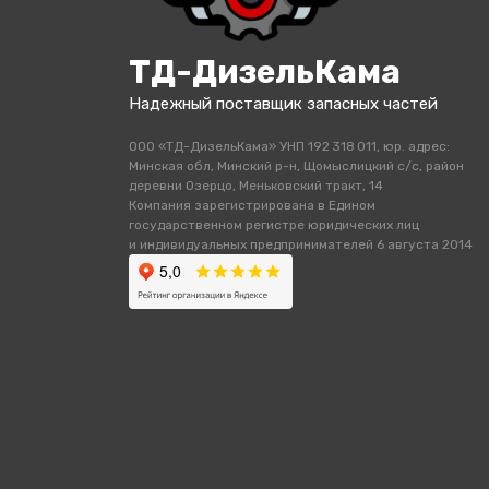
ТД-ДизельКама
Надежный поставщик запасных частей
ООО «ТД-ДизельКама» УНП 192 318 011, юр. адрес:
Минская обл, Минский р-н, Щомыслицкий с/с, район
деревни Озерцо, Меньковский тракт, 14
Компания зарегистрирована в Едином
государственном регистре юридических лиц
и индивидуальных предпринимателей 6 августа 2014