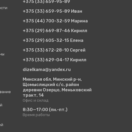
+375 (33)
659-95-89
ости
+375 (33)
659-95-89 Иван
+375 (44)
700-32-59 Марина
+375 (29)
669-87-46 Кирилл
+375 (29)
605-32-15 Елена
+375 (33)
672-28-10 Сергей
ины
+375 (33)
629-04-17 Кирилл
dizelkama@yandex.ru
Минская обл, Минский р-н,
Щомыслицкий с/с, район
деревни Озерцо, Меньковский
вание
тракт, 14
Офис и склад
ий
8:30—17:00
(пн.-пт.)
Время работы
ей