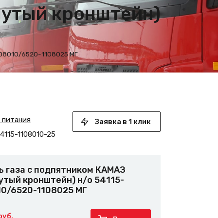
нутый кронштейн)
108010/6520-1108025 МГ
а питания
Заявка в 1 клик
4115-1108010-25
ь газа с подпятником КАМАЗ
утый кронштейн) н/о 54115-
10/6520-1108025 МГ
руб.