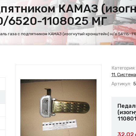
одпятником КАМАЗ (изог
10/6520-1108025 МГ
аль газа с подпятником КАМАЗ (изогнутый кронштейн) н/о 54115-1
Категория:
11. Систем
Артикул:
5
Педал
(изогн
11080
32.02