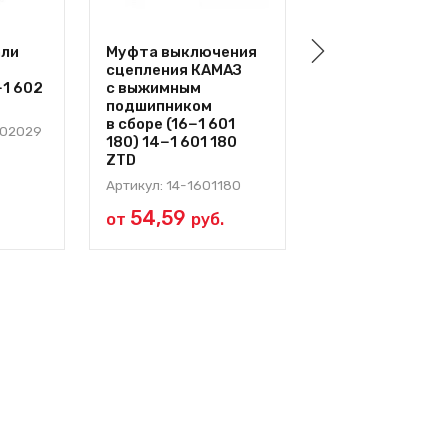
али
Муфта выключения
Цилиндр
З
сцепления КАМАЗ
подпедальный 
−1 602
с выжимным
(аналог C2601C
подшипником
6430−1 602 510
в сборе (16−1 601
БААЗ РБ
602029
180) 14−1 601 180
Артикул: 6430-16
ZTD
Артикул: 14-1601180
54,59
от
руб.