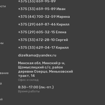
+375 (33)
659-95-89
ости
+375 (33)
659-95-89 Иван
+375 (44)
700-32-59 Марина
+375 (29)
669-87-46 Кирилл
+375 (29)
605-32-15 Елена
+375 (33)
672-28-10 Сергей
ины
+375 (33)
629-04-17 Кирилл
dizelkama@yandex.ru
Минская обл, Минский р-н,
Щомыслицкий с/с, район
деревни Озерцо, Меньковский
вание
тракт, 14
Офис и склад
ий
8:30—17:00
(пн.-пт.)
Время работы
ей