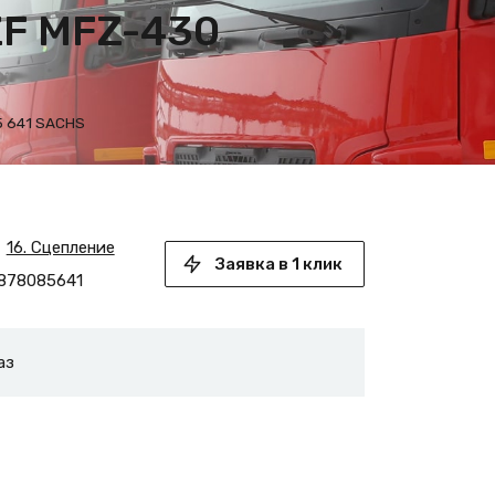
ZF MFZ-430
5 641 SACHS
16. Сцепление
Заявка в 1 клик
878085641
аз