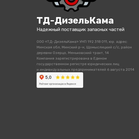
ТД-ДизельКама
Надежный поставщик запасных частей
ООО «ТД-ДизельКама» УНП 192 318 011, юр. адрес:
Минская обл, Минский р-н, Щомыслицкий с/с, район
деревни Озерцо, Меньковский тракт, 14
Компания зарегистрирована в Едином
государственном регистре юридических лиц
и индивидуальных предпринимателей 6 августа 2014