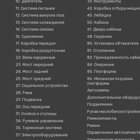
10. Двигатель
39. Инструменты
11. Система питания
42. Коробка отбора мощн
12. Система выпуска газа
45. Лебёдка
13. Система охлаждения
50. Кабина
14. Система смазки
61. Дверь кабины
16. Сцепление
68. Сидение
17. Коробка передач
80. Установка обтекателя
18. Коробка раздаточная
81. Отопление
22. Валы карданные
82. Принадлежность каб
23. Мост передний
84. Оперение
24. Мост задний
85. Платформа
25. Мост средний
86. Механизм подъёма
платформы
27. Седельное устройство
Автолампы
28. Рама
Дополнительное оборудо
29. Подвеска
Подшипники
30. Ось передняя
Рукав маслобензостройк
31. Колёса и ступицы
Ремкомплекты
34. Рулевое управление
Ремни
35. Тормозная система
Справочники автозапчаст
37. Электрооборудование
Технические жидкости