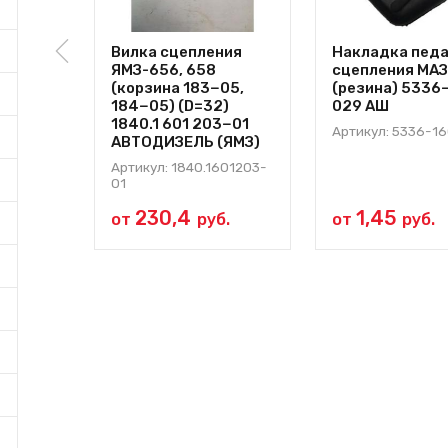
Вилка сцепления
Накладка пед
ЯМЗ-656, 658
сцепления МА
(корзина 183−05,
(резина) 5336
184−05) (D=32)
029 АШ
1840.1 601 203−01
Артикул: 5336-1
АВТОДИЗЕЛЬ (ЯМЗ)
Артикул: 1840.1601203-
01
230,4
1,45
от
руб.
от
руб.