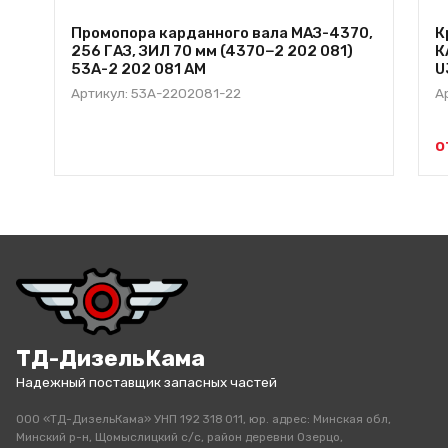
Промопора карданного вала МАЗ-4370,
К
256 ГАЗ, ЗИЛ 70 мм (4370−2 202 081)
К
53А-2 202 081 АМ
U
Артикул: 53A-2202081-22
А
о
ТД-ДизельКама
Надежный поставщик запасных частей
ООО «ТД-ДизельКама» УНП 192 318 011, юр. адрес: Минская обл,
Минский р-н, Щомыслицкий с/с, район деревни Озерцо,