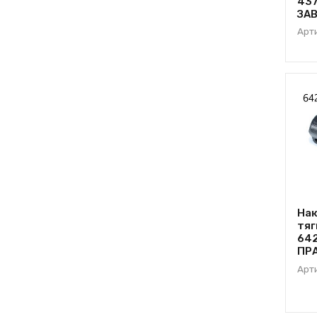
437
ЗА
Арт
Нак
тяг
642
ПР
Арт