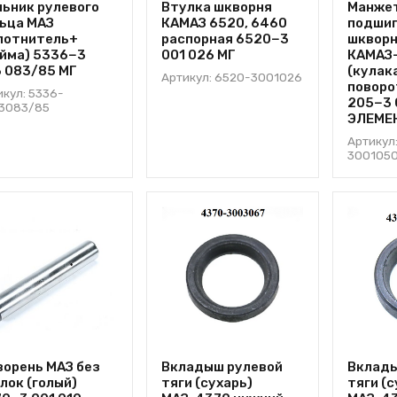
ьник рулевого
Втулка шкворня
Манже
ьца МАЗ
КАМАЗ 6520, 6460
подши
лотнитель+
распорная 6520−3
шкворн
йма) 5336−3
001 026 МГ
КАМАЗ
 083/85 МГ
(кулак
Артикул: 6520-3001026
поворо
икул: 5336-
205−3 
3083/85
ЭЛЕМЕ
Артикул
300105
орень МАЗ без
Вкладыш рулевой
Вклады
лок (голый)
тяги (сухарь)
тяги (с