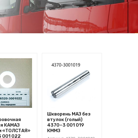
Шкворень МАЗ без
ровочная
втулок (голый)
я КАМАЗ
4370−3 001 019
м «ТОЛСТАЯ»
КММЗ
 001 022