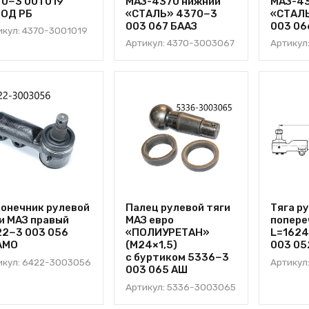
0−3 001 019
МАЗ-4370 нижний
МАЗ-43
ВОД РБ
«СТАЛЬ» 4370−3
«СТАЛ
003 067 БААЗ
003 06
икул: 4370-3001019
Артикул: 4370-3003067
Артикул
онечник рулевой
Палец рулевой тяги
Тяга р
и МАЗ правый
МАЗ евро
попере
2−3 003 056
«ПОЛИУРЕТАН»
L=162
АМО
(М24×1,5)
003 05
с буртиком 5336−3
икул: 6422-3003056
Артикул
003 065 АШ
Артикул: 5336-3003065