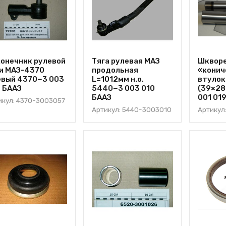
онечник рулевой
Тяга рулевая МАЗ
Шкворе
и МАЗ-4370
продольная
«конич
евый 4370−3 003
L=1012мм н.о.
втулок
 БААЗ
5440−3 003 010
(39×28
БААЗ
001 01
икул: 4370-3003057
Артикул: 5440-3003010
Артикул