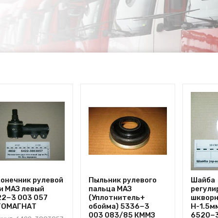
онечник рулевой
Пыльник рулевого
Шайба
и МАЗ левый
пальца МАЗ
регули
2−3 003 057
(Уплотнитель+
шкворн
ТОМАГНАТ
обойма) 5336−3
Н-1.5м
003 083/85 КММЗ
6520−3