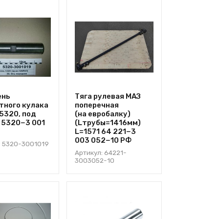
ень
Тяга рулевая МАЗ
тного кулака
поперечная
5320, под
(на евробалку)
 5320−3 001
(Lтрубы=1416мм)
L=1571 64 221−3
003 052−10 РФ
: 5320-3001019
Артикул: 64221-
3003052-10