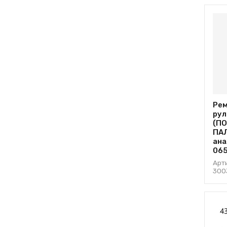
Рем
рул
(П
ПАЛ
ана
065
Арт
300