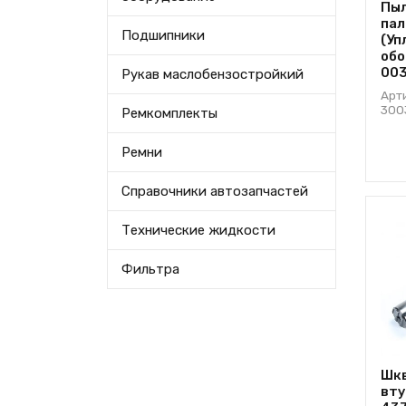
Пыл
пал
Подшипники
(Уп
обо
003
Рукав маслобензостройкий
Арт
300
Ремкомплекты
Ремни
Справочники автозапчастей
Технические жидкости
Фильтра
Шкв
вту