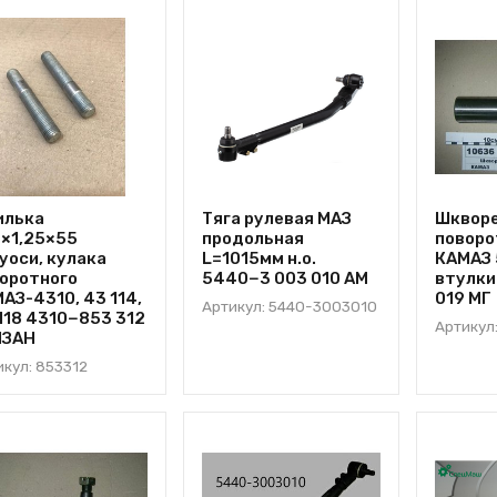
илька
Тяга рулевая МАЗ
Шквор
×1,25×55
продольная
поворо
уоси, кулака
L=1015мм н.о.
КАМАЗ 
оротного
5440−3 003 010 АМ
втулки
АЗ-4310, 43 114,
019 МГ
Артикул: 5440-3003010
118 4310−853 312
Артикул
ЛЗАН
икул: 853312