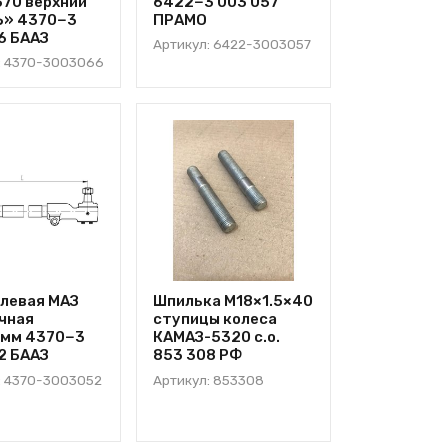
70 верхний
6422−3 003 057
Ь» 4370−3
ПРАМО
6 БААЗ
Артикул: 6422-3003057
: 4370-3003066
улевая МАЗ
Шпилька М18×1.5×40
чная
ступицы колеса
4мм 4370−3
КАМАЗ-5320 с.о.
2 БААЗ
853 308 РФ
: 4370-3003052
Артикул: 853308