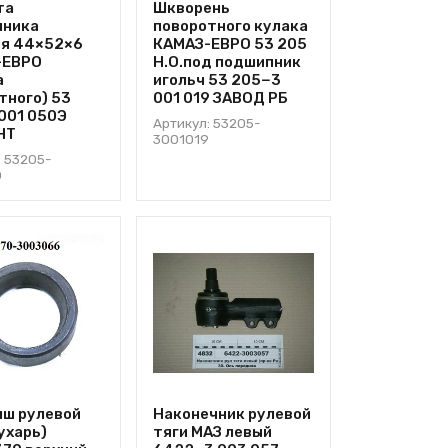
та
Шкворень
пника
поворотного кулака
я 44×52×6
КАМАЗ-ЕВРО 53 205
-ЕВРО
Н.О.под подшипник
а
игольч 53 205−3
тного) 53
001 019 ЗАВОД РБ
001 050Э
Артикул: 53205-
НТ
3001019
: 53205-
0
ш рулевой
Наконечник рулевой
ухарь)
тяги МАЗ левый