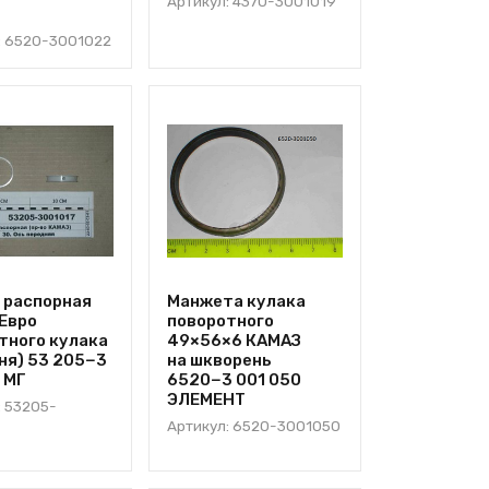
Артикул: 4370-3001019
: 6520-3001022
 распорная
Манжета кулака
Евро
поворотного
тного кулака
49×56×6 КАМАЗ
ня) 53 205−3
на шкворень
 МГ
6520−3 001 050
ЭЛЕМЕНТ
: 53205-
Артикул: 6520-3001050