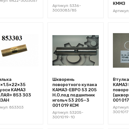
икул: 6422-3003057
КММЗ
Артикул: 5336-
3003083/85
Артикул
илька
Шкворень
Втулка
×1.5×22×35
поворотного кулака
КАМАЗ 
уоси КАМАЗ
КАМАЗ-ЕВРО 53 205
поворо
ЛАЯ» 853 303
Н.О.под подшипник
(шквор
ЛЗАН
игольч 53 205−3
001 017
001 019 КСМ
икул: 853303
Артикул
3001017
Артикул: 53205-
3001019-10