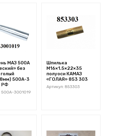
нь МАЗ 500А
Шпилька
еский» без
М16×1.5×22×35
 голый
полуоси КАМАЗ
8мм) 500А-3
«ГОЛАЯ» 853 303
9 РФ
Артикул: 853303
: 500А-3001019