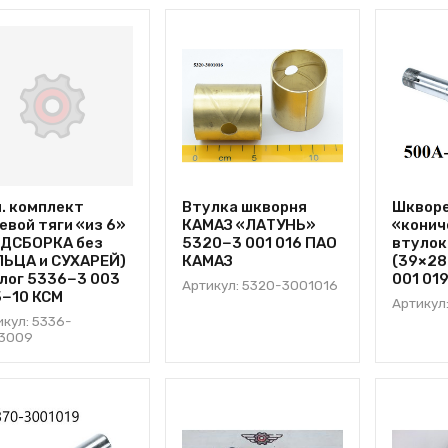
. комплект
Втулка шкворня
Шкворе
евой тяги «из 6»
КАМАЗ «ЛАТУНЬ»
«конич
ОДСБОРКА без
5320−3 001 016 ПАО
втулок
ЬЦА и СУХАРЕЙ)
КАМАЗ
(39×28
лог 5336−3 003
001 01
Артикул: 5320-3001016
−10 КСМ
Артикул
икул: 5336-
3009