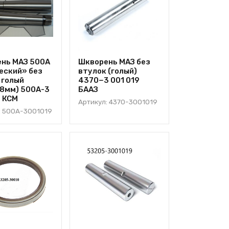
нь МАЗ 500А
Шкворень МАЗ без
еский» без
втулок (голый)
 голый
4370−3 001 019
8мм) 500А-3
БААЗ
9 КСМ
Артикул: 4370-3001019
: 500А-3001019