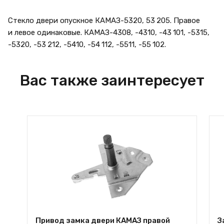
Стекло двери опускное КАМАЗ-5320, 53 205. Правое
и левое одинаковые. КАМАЗ-4308, -4310, -43 101, -5315,
-5320, -53 212, -5410, -54 112, -5511, -55 102.
Вас также заинтересует
Привод замка двери КАМАЗ правой
З