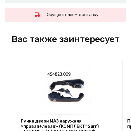
Осуществляем доставку
Вас также заинтересует
Ручка двери МАЗ наружняя
П
«правая+левая» (КОМПЛЕКТ=2шт)
п