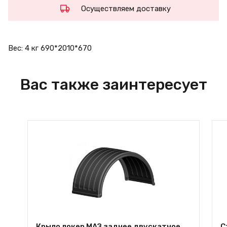
Осуществляем доставку
Вес: 4 кг 690*2010*670
Вас также заинтересует
Крыло локер МАЗ заднее двускатное
С